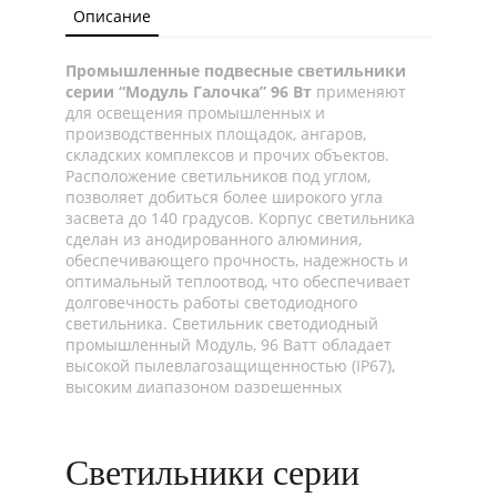
Описание
Промышленные подвесные светильники
серии “Модуль Галочка” 96 Вт
применяют
для освещения промышленных и
производственных площадок, ангаров,
складских комплексов и прочих объектов.
Расположение светильников под углом,
позволяет добиться более широкого угла
засвета до 140 градусов. Корпус светильника
сделан из анодированного алюминия,
обеспечивающего прочность, надежность и
оптимальный теплоотвод, что обеспечивает
долговечность работы светодиодного
светильника. Светильник светодиодный
промышленный Модуль, 96 Ватт обладает
высокой пылевлагозащищенностью (IP67),
высоким диапазоном разрешенных
температур начиная от -60°C и до +40°C, что
даёт возможность использовать «Модуль
Галочка», универсальный, 96Вт как для
Светильники серии
наружнего, так и для внутреннего освещения.
Светодиодный промышленный светильник