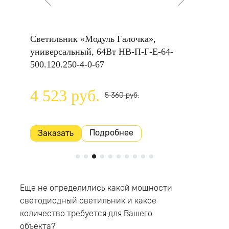
НВ-C-
Светильник «Модуль Галочка»,
Светил
универсальный, 64Вт НВ-П-Г-Е-64-
универ
500.120.250-4-0-67
500.120
4 523 руб.
5 84
5 360 руб.
Подробнее
Заказать
Заказ
Еще не определились какой мощности
светодиодный светильник и какое
количество требуется для Вашего
объекта?