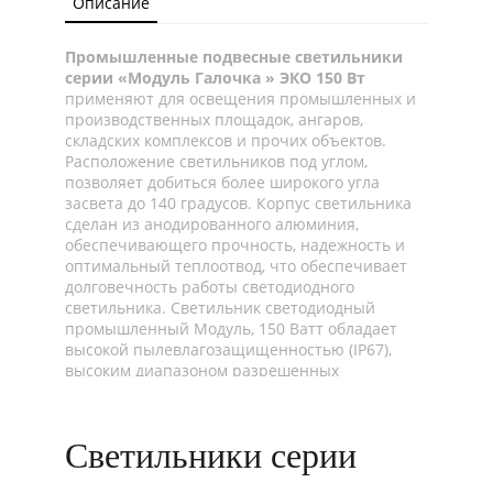
Описание
Промышленные подвесные светильники
серии «Модуль Галочка » ЭКО 150 Вт
применяют для освещения промышленных и
производственных площадок, ангаров,
складских комплексов и прочих объектов.
Расположение светильников под углом,
позволяет добиться более широкого угла
засвета до 140 градусов. Корпус светильника
сделан из анодированного алюминия,
обеспечивающего прочность, надежность и
оптимальный теплоотвод, что обеспечивает
долговечность работы светодиодного
светильника. Светильник светодиодный
промышленный Модуль, 150 Ватт обладает
высокой пылевлагозащищенностью (IP67),
высоким диапазоном разрешенных
температур начиная от -45°C и до +45°C, что
даёт возможность использовать «Модуль
Галочка» ЭКО, универсальный, 150Вт как для
Светильники серии
наружного, так и для внутреннего освещения.
Светодиодный промышленный светильник