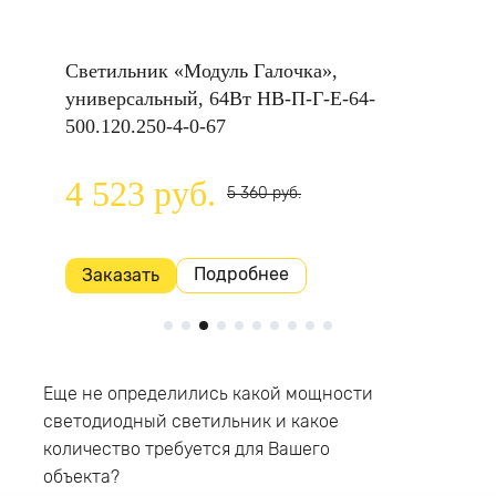
НВ-C-
Светильник «Модуль Галочка»,
Светил
универсальный, 64Вт НВ-П-Г-Е-64-
универ
500.120.250-4-0-67
500.120
4 523 руб.
5 84
5 360 руб.
Подробнее
Заказать
Заказ
Еще не определились какой мощности
светодиодный светильник и какое
количество требуется для Вашего
объекта?