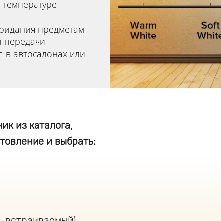
й температуре
придания предметам
й передачи
я в автосалонах или
ик из каталога,
товление и выбрать:
, встраиваемый)