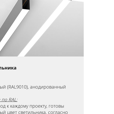
ильника
лый (RAL9010), анодированный
 по RAL:
д к каждому проекту, готовы
й цвет светильника, согласно