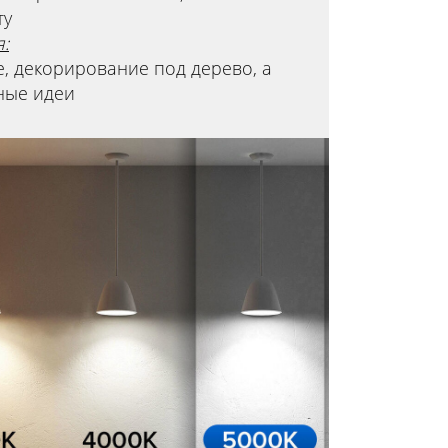
ту
:
, декорирование под дерево, а
ные идеи