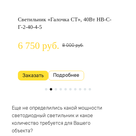
НВ-C-
Светильник «Галочка СТ», 40Вт НВ-C-
Светил
Г-2-40-4-5
универ
500.120
6 750 руб.
8 000 руб.
4 52
Подробнее
Заказать
Заказ
Еще не определились какой мощности
светодиодный светильник и какое
количество требуется для Вашего
объекта?