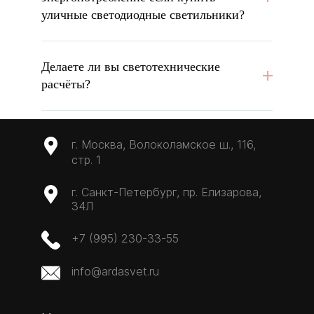
уличные светодиодные светильники?
Делаете ли вы светотехнические
расчёты?
г. Москва, Волоколамское ш., 116,
стр. 1
г. Санкт-Петербург, пр. Елизарова,
34Л
+7 (995) 230-33-55
info@ardasvet.ru