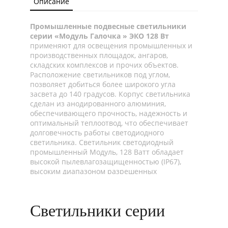
Описание
Промышленные подвесные светильники
серии «Модуль Галочка » ЭКО 128 Вт
применяют для освещения промышленных и
производственных площадок, ангаров,
складских комплексов и прочих объектов.
Расположение светильников под углом,
позволяет добиться более широкого угла
засвета до 140 градусов. Корпус светильника
сделан из анодированного алюминия,
обеспечивающего прочность, надежность и
оптимальный теплоотвод, что обеспечивает
долговечность работы светодиодного
светильника. Светильник светодиодный
промышленный Модуль, 128 Ватт обладает
высокой пылевлагозащищенностью (IP67),
высоким диапазоном разрешенных
температур начиная от -45°C и до +45°C, что
даёт возможность использовать «Модуль
Галочка» ЭКО, универсальный, 128Вт как для
Светильники серии
наружного, так и для внутреннего освещения.
Светодиодный промышленный светильник