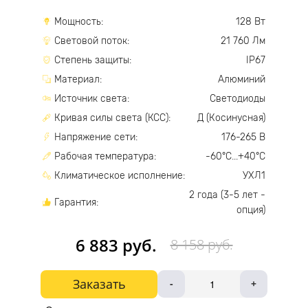
Мощность:
128 Вт
Световой поток:
21 760 Лм
Степень защиты:
IP67
Материал:
Алюминий
Источник света:
Светодиоды
Кривая силы света (КСС):
Д (Косинусная)
Напряжение сети:
176-265 В
Рабочая температура:
-60°С...+40°С
Климатическое исполнение:
УХЛ1
2 года (3-5 лет -
Гарантия:
опция)
6 883 руб.
8 158 руб.
Заказать
-
+