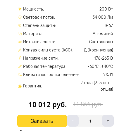
Мощность:
200 Вт
Световой поток:
34 000 Лм
Степень защиты:
IP67
Материал:
Алюминий
Источник света:
Светодиоды
Кривая силы света (КСС):
Д (Косинусная)
Напряжение сети:
176-265 В
Рабочая температура:
-60°С...+40°С
Климатическое исполнение:
УХЛ1
2 года (3-5 лет -
Гарантия:
опция)
10 012 руб.
11 866 руб.
Заказать
-
+