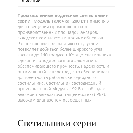
Описание
Промышленные подвесные светильники
серии “Модуль Галочка” 200 Вт
применяют
для освещения промышленных и
производственных площадок, ангаров,
складских комплексов и прочих объектов.
Расположение светильников под углом,
позволяет добиться более широкого угла
засвета до 140 градусов. Корпус светильника
сделан из анодированного алюминия,
обеспечивающего прочность, надежность и
оптимальный теплоотвод, что обеспечивает
долговечность работы светодиодного
светильника. Светильник светодиодный
промышленный Модуль, 192 Ватт обладает
высокой пылевлагозащищенностью (IP67),
высоким диапазоном разрешенных
температур начиная от -45°C и до +45°C, что
даёт возможность использовать «Модуль
Галочка» ЭКО, универсальный, 192Вт как для
Светильники серии
наружного, так и для внутреннего освещения.
Светодиодный промышленный светильник