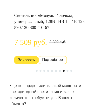
»,
Светильник «Модуль Галочка»,
Светил
150-
универсальный, 128Вт НВ-П-Г-Е-128-
универ
590.120.300-4-0-67
Г-Е-150
7 509 руб.
8 76
8 899 руб.
Подробнее
Заказать
Заказ
Еще не определились какой мощности
светодиодный светильник и какое
количество требуется для Вашего
объекта?