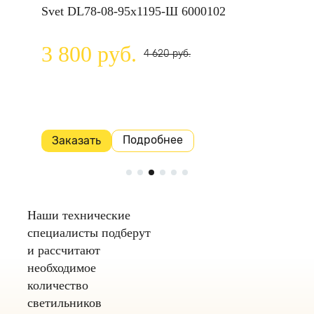
Svet DL78-08-95х1195-Ш 6000102
досок 1
IP40 129
1902-18-
3 800 руб.
4 620 руб.
4 950
Подробнее
Заказать
Заказа
Наши технические
специалисты подберут
и рассчитают
необходимое
количество
светильников