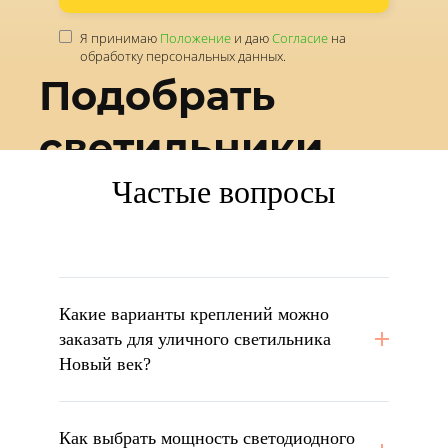
Я принимаю
Положение
и даю
Согласие
на
обработку персональных данных.
Подобрать
светильники
Частые вопросы
под проект?
Какие варианты креплений можно
заказать для уличного светильника
Новый век?
Как выбрать мощность светодиодного