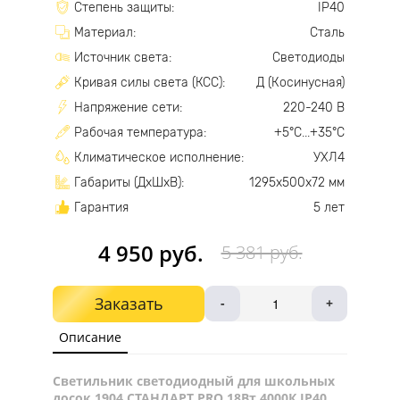
Степень защиты:
IP40
Материал:
Сталь
Источник света:
Светодиоды
Кривая силы света (КСС):
Д (Косинусная)
Напряжение сети:
220-240 В
Рабочая температура:
+5°С...+35°С
Климатическое исполнение:
УХЛ4
Габариты (ДхШхВ):
1295х500х72 мм
Гарантия
5 лет
4 950 руб.
5 381 руб.
Заказать
-
+
Описание
Светильник светодиодный для школьных
досок 1904 СТАНДАРТ PRO 18Вт 4000К IP40