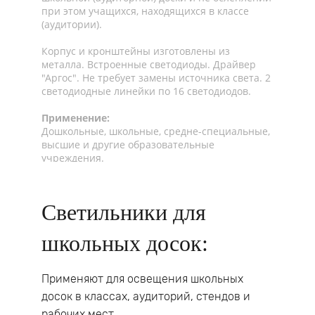
при этом учащихся, находящихся в классе
(аудитории).
Корпус и кронштейны изготовлены из
металла. Встроенные светодиоды. Драйвер
"Аргос". Не требует замены источника света. 2
светодиодные линейки по 16 светодиодов.
Применение:
Дошкольные, школьные, средне-специальные,
высшие и другие образовательные
учреждения.
Корпус
‣ Цельнометаллический корпус из листовой
Светильники для
стали с нанесением белой порошковой краски
школьных досок:
Монтаж
‣ Монтируется на вертикальную поверхность с
помощью кронштейнов
Применяют для освещения школьных
Упаковка
досок в классах, аудиторий, стендов и
‣ Кронштейны для крепления с набором
рабочих мест