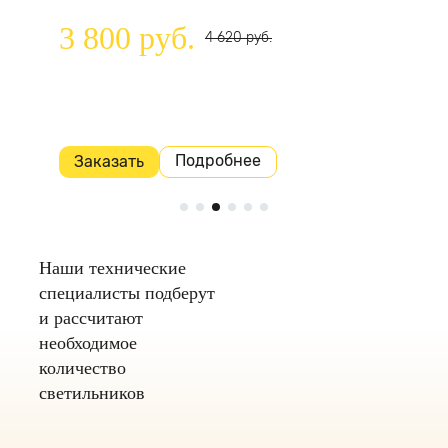
IP40 1
1902-1
3 800 руб.
4 620 руб.
4 95
Подробнее
Заказать
Заказ
Наши технические
специалисты подберут
и рассчитают
необходимое
количество
светильников