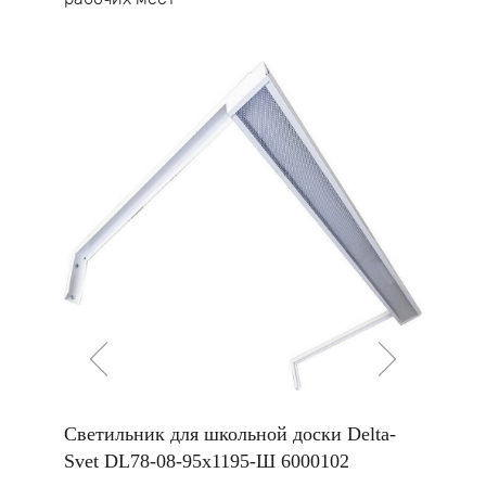
крепежей поставляется в комплекте со
светильником.
ольной
Светильник для школьной доски Delta-
Светил
Svet DL78-08-95х1195-Ш 6000102
досок 