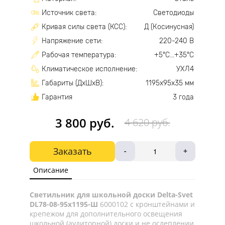
Источник света:
Светодиоды
Кривая силы света (КСС):
Д (Косинусная)
Напряжение сети:
220-240 В
Рабочая температура:
+5°С...+35°С
Климатическое исполнение:
УХЛ4
Габариты (ДхШхВ):
1195х95х35 мм
Гарантия
3 года
3 800 руб.
4 620 руб.
Заказать
-
+
Описание
Светильник для школьной доски Delta-Svet
DL78-08-95х1195-Ш
6000102 с кронштейнами и
крепежом для дополнительного освещения
школьной (аудиторной) доски и не ослеплении