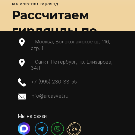
количество гирлянд
Рассчитаем
гирлянды по
г. Москва, Волоколамское ш., 116,
запросу?
стр. 1
г. Санкт-Петербург, пр. Елизарова,
34Л
+7 (995) 230-33-55
info@ardasvet.ru
Мы на связи: