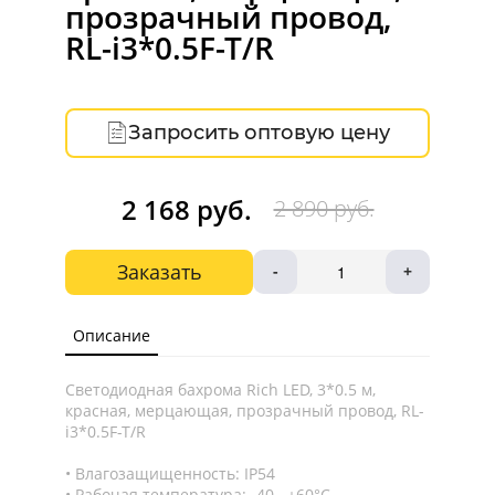
прозрачный провод,
RL-i3*0.5F-T/R
Запросить оптовую цену
2 168 руб.
2 890 руб.
Заказать
-
+
Описание
Светодиодная бахрома Rich LED, 3*0.5 м,
красная, мерцающая, прозрачный провод, RL-
i3*0.5F-T/R
Влагозащищенность: IP54
Рабочая температура: -40...+60°C