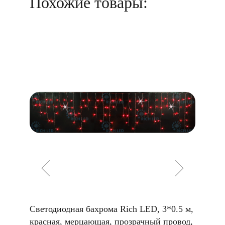
Похожие товары:
*0.5 м,
Светодиодная бахрома Rich LED, 3*0.5 м,
Светоди
чный
красная, мерцающая, прозрачный провод,
синяя,