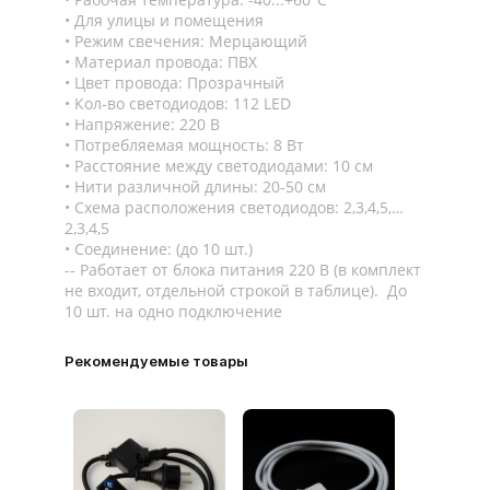
Для улицы и помещения
Режим свечения: Мерцающий
Материал провода: ПВХ
Цвет провода: Прозрачный
Кол-во светодиодов: 112 LED
Напряжение: 220 В
Потребляемая мощность: 8 Вт
Расстояние между светодиодами: 10 см
Нити различной длины: 20-50 см
Схема расположения светодиодов: 2,3,4,5,…
2,3,4,5
Соединение: (до 10 шт.)
-- Работает от блока питания 220 В (в комплект
не входит, отдельной строкой в таблице). До
10 шт. на одно подключение
Рекомендуемые товары