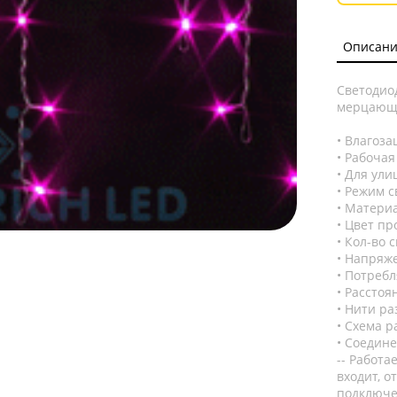
Описани
Светодиод
мерцающая
Влагоза
Рабочая 
Для ули
Режим 
Материа
Цвет пр
Кол-во с
Напряже
Потребл
Расстоя
Нити ра
Схема ра
Соединен
-- Работа
входит, о
подключ