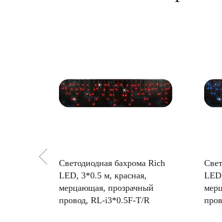
 Rich
Светодиодная бахрома Rich
Свет
еплая,
LED, 3*0.5 м, красная,
LED,
ый
мерцающая, прозрачный
мерц
T/WW
провод, RL-i3*0.5F-T/R
пров