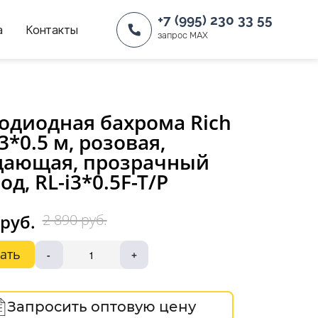
+7 (995) 230 33 55
а
Контакты
запрос MAX
одиодная бахрома Rich
 3*0.5 м, розовая,
цающая, прозрачный
од, RL-i3*0.5F-T/P
 руб.
2 890 руб.
ать
-
+
Запросить оптовую цену