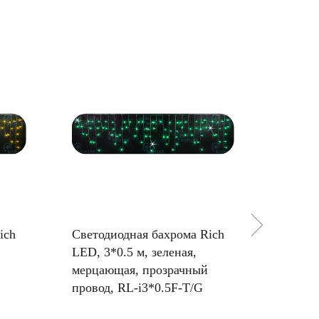
ich
Светодиодная бахрома Rich
Светод
LED, 3*0.5 м, зеленая,
LED, 3
мерцающая, прозрачный
мерцаю
провод, RL-i3*0.5F-T/G
провод