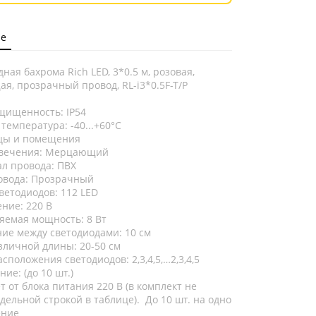
е
ная бахрома Rich LED, 3*0.5 м, розовая,
, прозрачный провод, RL-i3*0.5F-T/P
щищенность: IP54
температура: -40...+60°C
цы и помещения
свечения: Мерцающий
л провода: ПВХ
овода: Прозрачный
ветодиодов: 112 LED
ние: 220 В
яемая мощность: 8 Вт
ние между светодиодами: 10 см
зличной длины: 20-50 см
сположения светодиодов: 2,3,4,5,…2,3,4,5
ие: (до 10 шт.)
ет от блока питания 220 В (в комплект не
тдельной строкой в таблице). До 10 шт. на одно
ение