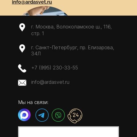
info@ardasvet.ru
г. Москва, Волоколамское ш., 116,
стр. 1
г. Санкт-Петербург, пр. Елизарова,
34Л
+7 (995) 230-33-55
info@ardasvet.ru
Мы на связи:
Написать запрос
MAX