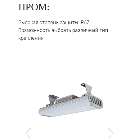
ПРОМ:
защиту от высокого напряжения;
защиту от КЗ (короткого замыкания);
защиту от холостого хода;
имеет гальваническую изоляцию;
Высокая степень защиты IP67.
соответствует стандартам по
Возможность выбрать различный тип
электромагнитной совместимости.
крепления.