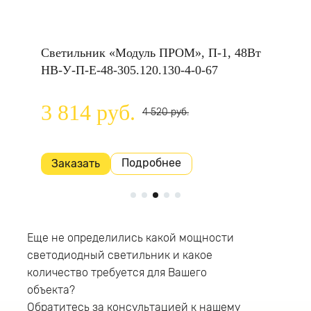
, 32Вт
Светильник «Модуль ПРОМ», П-1, 48Вт
Светил
НВ-У-П-Е-48-305.120.130-4-0-67
НВ-У-П
3 814 руб.
4 09
4 520 руб.
Подробнее
Заказать
Заказ
Еще не определились какой мощности
светодиодный светильник и какое
количество требуется для Вашего
объекта?
Обратитесь за консультацией к нашему