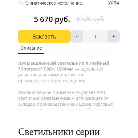
Климатическое исполнение:
УХЛ4
5 670 руб.
6 720 руб.
Заказать
-
+
Описание
Промышленный светильник линейный
"Прогресс" 50Вт, 1500мм
— идеальное
решение для коммерческого и
производственного освещения.
Универсальное применение делает этот
светильник незаменимым для оснащения
складов, производственных цехов, торговых
залов, административных зданий и крупных
торгово-развлекательных центров.
Инновационная конструкция позволяет
Светильники серии
создавать непрерывные световые линии