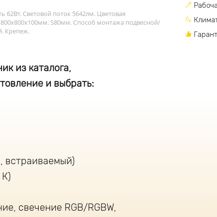
Рабоча
 62Вт. Световой поток 5642лм. Цветовая
Климат
 800х800х100мм. S80мм. Способ монтажа подвесной/
. Крепеж.
Гарант
ик из каталога,
товление и выбрать:
, встраиваемый)
 К)
ние, свечение RGB/RGBW,