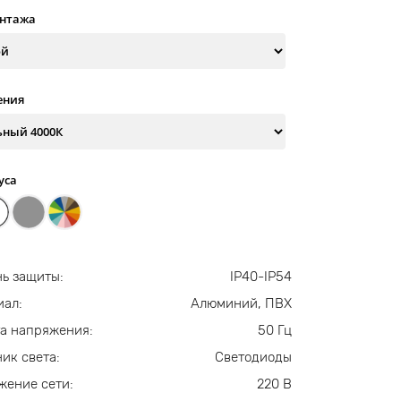
онтажа
ения
уса
ь защиты:
IP40-IP54
иал:
Алюминий, ПВХ
а напряжения:
50 Гц
ик света:
Светодиоды
жение сети:
220 В