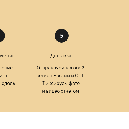
ние
Отправить
5
х данных.
дство
Доставка
ление
Отправляем в любой
ает
регион России и СНГ.
 недель
Фиксируем фото
и видео отчетом