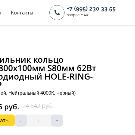
+7 (995) 230 33 55
а
Контакты
запрос MAX
ильник кольцо
800х100мм S80мм 62Вт
одиодный HOLE-RING-
P
ой, Нейтральный 4000К, Черный)
5 руб.
24 542 руб.
ать
-
+