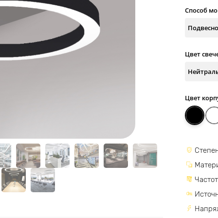
Способ м
Цвет свеч
Цвет корп
Степен
Матер
Частот
Источн
Напря