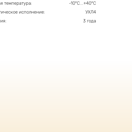
я температура:
-10°С...+40°С
ическое исполнение:
УХЛ4
ия:
3 года