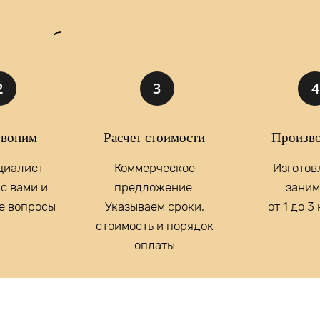
 мы подберем для вас идеальное реше
2
3
4
у, вы принимаете
Положение
и даете
Согласие
на обработку персональны
воним
Расчет стоимости
Произво
отовление
светильников
циалист
Коммерческое
Изготов
е освещение?
с вами и
предложение.
заним
е вопросы
Указываем сроки,
от 1 до 3
стоимость и порядок
оплаты