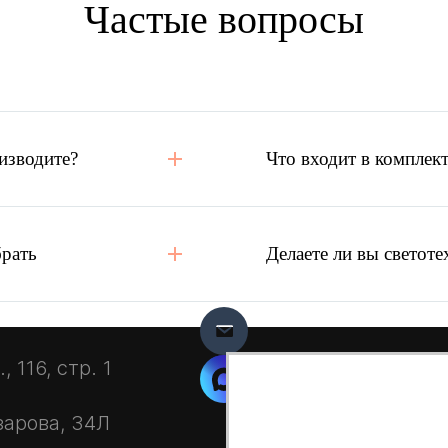
Частые вопросы
изводите?
Что входит в комплект
брать
Делаете ли вы светоте
 116, стр. 1
зарова, 34Л