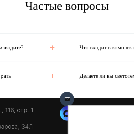
Частые вопросы
изводите?
Что входит в комплект
брать
Делаете ли вы светоте
 116, стр. 1
зарова, 34Л