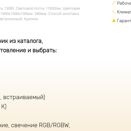
Рабоча
 130Вт. Световой поток 11830лм. Цветовая
Климат
 1600х1600х100мм. S80мм. Способ монтажа
встроенный. Крепеж.
Гарант
ик из каталога,
товление и выбрать:
, встраиваемый)
 К)
ние, свечение RGB/RGBW,