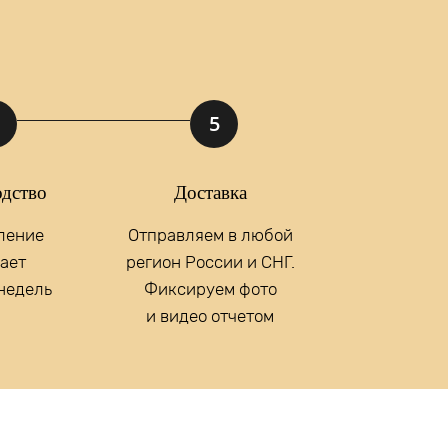
ние
Отправить
5
х данных.
дство
Доставка
ление
Отправляем в любой
ает
регион России и СНГ.
 недель
Фиксируем фото
и видео отчетом