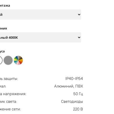
онтажа
ения
уса
ь защиты:
IP40-IP54
иал:
Алюминий, ПВХ
а напряжения:
50 Гц
ик света:
Светодиоды
жение сети:
220 В