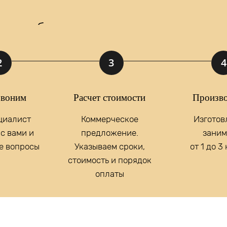
 мы подберем для вас идеальное реше
2
3
4
у, вы принимаете
Положение
и даете
Согласие
на обработку персональны
воним
Расчет стоимости
Произво
отовление
светильников
циалист
Коммерческое
Изготов
е освещение?
с вами и
предложение.
заним
е вопросы
Указываем сроки,
от 1 до 3
стоимость и порядок
оплаты