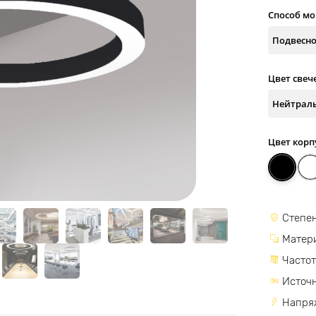
Способ м
Цвет свеч
Цвет корп
Степен
Матер
Частот
Источн
Напря