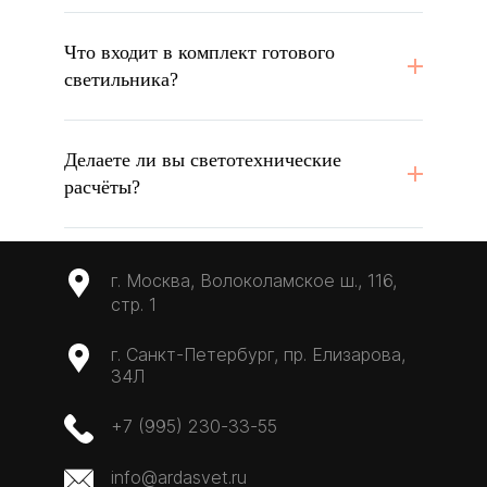
Что входит в комплект готового
светильника?
Делаете ли вы светотехнические
расчёты?
г. Москва, Волоколамское ш., 116,
стр. 1
г. Санкт-Петербург, пр. Елизарова,
34Л
+7 (995) 230-33-55
info@ardasvet.ru