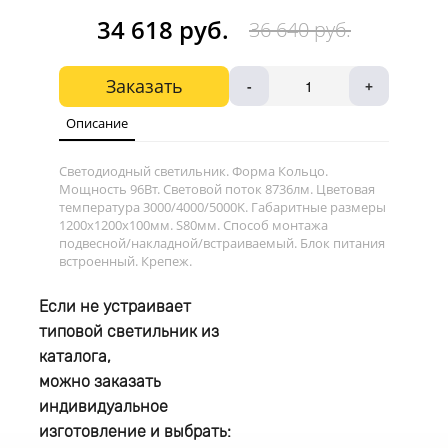
34 618 руб.
36 640 руб.
Заказать
-
+
Описание
Светодиодный светильник. Форма Кольцо.
Мощность 96Вт. Световой поток 8736лм. Цветовая
температура 3000/4000/5000K. Габаритные размеры
1200х1200х100мм. S80мм. Способ монтажа
подвесной/накладной/встраиваемый. Блок питания
встроенный. Крепеж.
Если не устраивает
типовой светильник из
каталога,
можно заказать
индивидуальное
изготовление и выбрать: