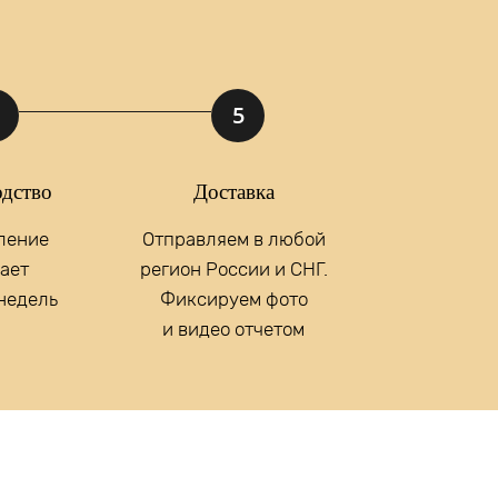
ние
Отправить
5
х данных.
дство
Доставка
ление
Отправляем в любой
ает
регион России и СНГ.
 недель
Фиксируем фото
и видео отчетом