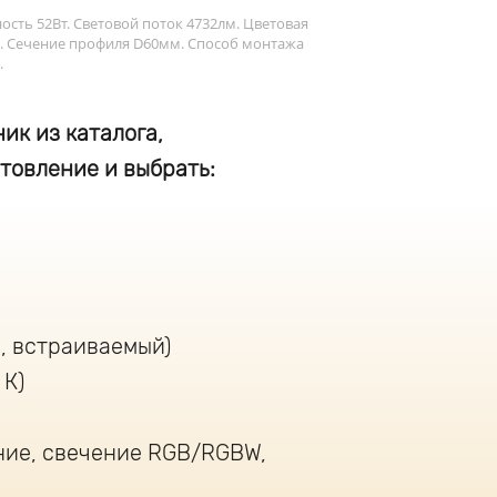
ть 52Вт. Световой поток 4732лм. Цветовая
м. Сечение профиля D60мм. Способ монтажа
.
ик из каталога,
товление и выбрать:
, встраиваемый)
 К)
ние, свечение RGB/RGBW,