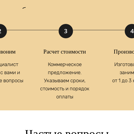
 мы подберем для вас идеальное реше
2
3
4
у, вы принимаете
Положение
и даете
Согласие
на обработку персональны
воним
Расчет стоимости
Произво
отовление
светильников
циалист
Коммерческое
Изготов
е освещение?
с вами и
предложение.
заним
е вопросы
Указываем сроки,
от 1 до 3
стоимость и порядок
оплаты
Частые вопросы