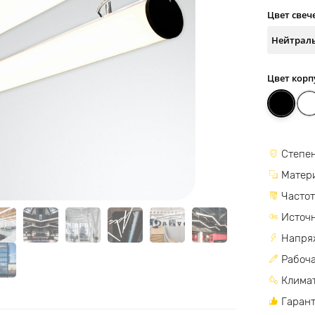
Цвет свеч
Цвет корп
Степен
Матер
Частот
Источн
Напря
Рабоча
Климат
Гарант