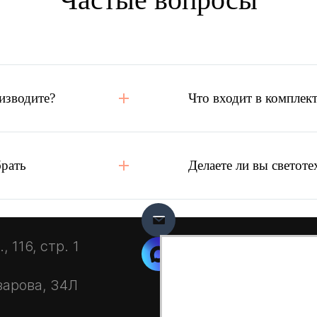
изводите?
Что входит в комплект
брать
Делаете ли вы светоте
 116, стр. 1
зарова, 34Л