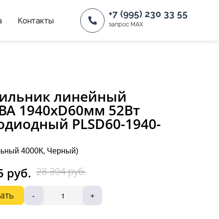
+7 (995) 230 33 55
а
Контакты
запрос MAX
тильник линейный
BA 1940хD60мм 52Вт
одиодный PLSD60-1940-
ьный 4000К, Черный)
5 руб.
28 394 руб.
ать
-
+