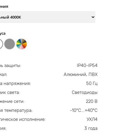
ения
уса
ь защиты:
IP40-IP54
иал:
Алюминий, ПВХ
а напряжения:
50 Гц
ик света:
Светодиоды
жение сети:
220 В
я температура:
-10°С...+40°С
ическое исполнение:
УХЛ4
ия:
3 года