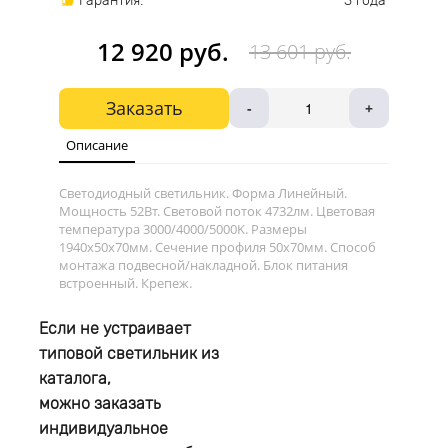
Гарантия:
3 года
12 920 руб.
13 601 руб.
Заказать
-
+
Описание
Светодиодный светильник. Форма Линейный.
Мощность 52Вт. Световой поток 4732лм. Цветовая
температура 3000/4000/5000K. Размеры
1940х50x70мм. Сечение профиля 50x70мм. Способ
монтажа подвесной/накладной. Блок питания
встроенный. Крепеж.
Если не устраивает
типовой светильник из
каталога,
можно заказать
индивидуальное