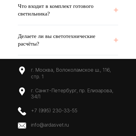
Что входит в комплект готового
светильника?
Делаете ли вы светотехнические
расчёты?
г. Москва, Волоколамское ш., 116,
стр. 1
г. Санкт-Петербург, пр. Елизарова,
34Л
+7 (995) 230-33-55
info@ardasvet.ru