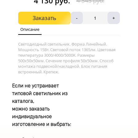
4 130 руб.
4 345 руб.
Заказать
-
+
Описание
Светодиодный светильник. Форма Линейный.
Мощность 15Вт. Световой поток 1365лм. Цветовая
температура 3000/4000/5000K. Размеры
500х50x50мм. Сечение профиля 50x50мм. Способ
монтажа подвесной/накладной. Блок питания
встроенный. Крепеж.
Если не устраивает
типовой светильник из
каталога,
можно заказать
индивидуальное
изготовление и выбрать: