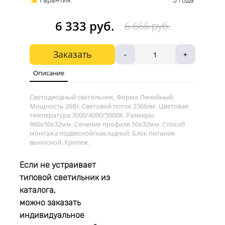
Гарантия:
3 года
6 333 руб.
6 666 руб.
Заказать
-
+
Описание
Светодиодный светильник. Форма Линейный.
Мощность 26Вт. Световой поток 2366лм. Цветовая
температура 3000/4000/5000K. Размеры
980х50x32мм. Сечение профиля 50x32мм. Способ
монтажа подвесной/накладной. Блок питания
выносной. Крепеж.
Если не устраивает
типовой светильник из
каталога,
можно заказать
индивидуальное