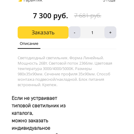
Гарантия:
3 года
7 300 руб.
7 681 руб.
Заказать
-
+
Описание
Светодиодный светильник. Форма Линейный.
Мощность 26Вт. Световой поток 2366лм. Цветовая
температура 3000/4000/5000K. Размеры
980х35x90мм. Сечение профиля 35x90мм. Способ
монтажа подвесной/накладной. Блок питания
встроенный. Крепеж.
Если не устраивает
типовой светильник из
каталога,
можно заказать
индивидуальное