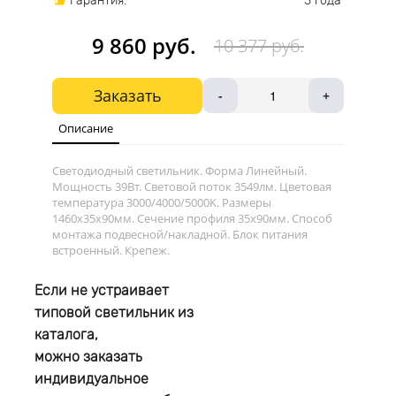
Гарантия:
3 года
9 860 руб.
10 377 руб.
Заказать
-
+
Описание
Светодиодный светильник. Форма Линейный.
Мощность 39Вт. Световой поток 3549лм. Цветовая
температура 3000/4000/5000K. Размеры
1460х35x90мм. Сечение профиля 35x90мм. Способ
монтажа подвесной/накладной. Блок питания
встроенный. Крепеж.
Если не устраивает
типовой светильник из
каталога,
можно заказать
индивидуальное