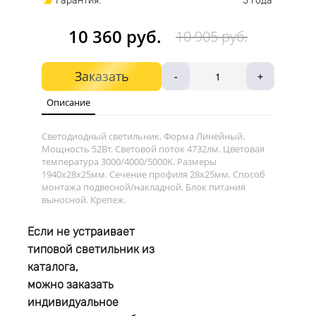
Гарантия:
3 года
10 360 руб.
10 905 руб.
Заказать
-
+
Описание
Светодиодный светильник. Форма Линейный.
Мощность 52Вт. Световой поток 4732лм. Цветовая
температура 3000/4000/5000K. Размеры
1940х28x25мм. Сечение профиля 28x25мм. Способ
монтажа подвесной/накладной. Блок питания
выносной. Крепеж.
Если не устраивает
типовой светильник из
каталога,
можно заказать
индивидуальное