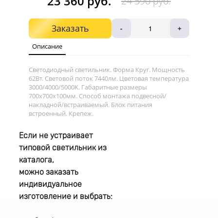
23 360 руб.
24 590 руб.
Заказать
-
+
Описание
Светодиодный светильник. Форма Круг. Мощность
62Вт. Световой поток 7440лм. Цветовая температура
3000/4000/5000K. Габаритные размеры
700х700х100мм. Способ монтажа подвесной/
накладной/встраиваемый. Блок питания
встроенный. Крепеж.
Если не устраивает
типовой светильник из
каталога,
можно заказать
индивидуальное
изготовление и выбрать: