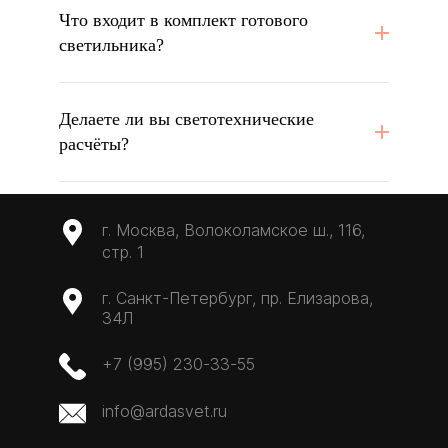
Что входит в комплект готового
светильника?
Делаете ли вы светотехнические
расчёты?
г. Москва, Волоколамское ш., 116,
стр. 1
г. Санкт-Петербург, пр. Елизарова,
34Л
+7 (995) 230-33-55
info@ardasvet.ru