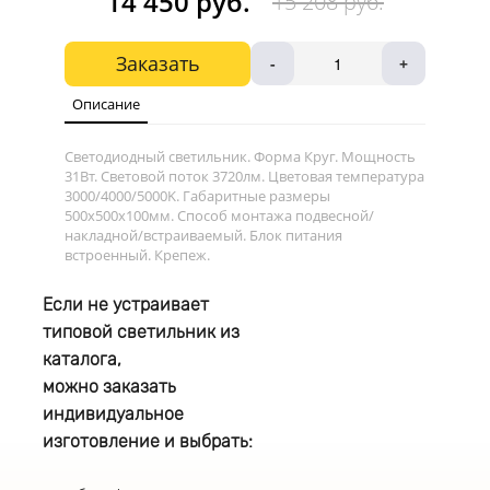
14 450 руб.
15 208 руб.
Заказать
-
+
Описание
Светодиодный светильник. Форма Круг. Мощность
31Вт. Световой поток 3720лм. Цветовая температура
3000/4000/5000K. Габаритные размеры
500х500х100мм. Способ монтажа подвесной/
накладной/встраиваемый. Блок питания
встроенный. Крепеж.
Если не устраивает
типовой светильник из
каталога,
можно заказать
индивидуальное
изготовление и выбрать: