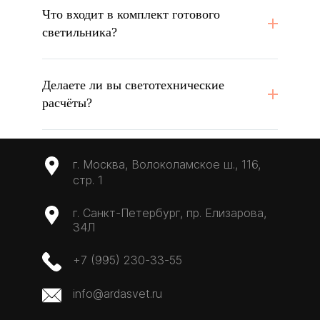
Что входит в комплект готового
светильника?
Делаете ли вы светотехнические
расчёты?
г. Москва, Волоколамское ш., 116,
стр. 1
г. Санкт-Петербург, пр. Елизарова,
34Л
+7 (995) 230-33-55
info@ardasvet.ru