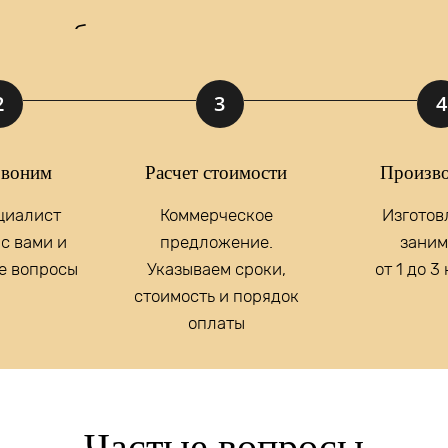
 мы подберем для вас идеальное реше
2
3
4
у, вы принимаете
Положение
и даете
Согласие
на обработку персональны
воним
Расчет стоимости
Произво
отовление
светильников
циалист
Коммерческое
Изготов
е освещение?
с вами и
предложение.
заним
е вопросы
Указываем сроки,
от 1 до 3
стоимость и порядок
оплаты
Частые вопросы