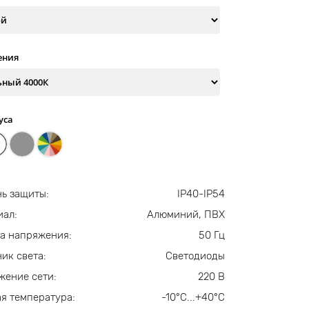
ения
уса
ь защиты:
IP40-IP54
иал:
Алюминий, ПВХ
а напряжения:
50 Гц
ик света:
Светодиоды
жение сети:
220 В
я температура:
-10°С...+40°С