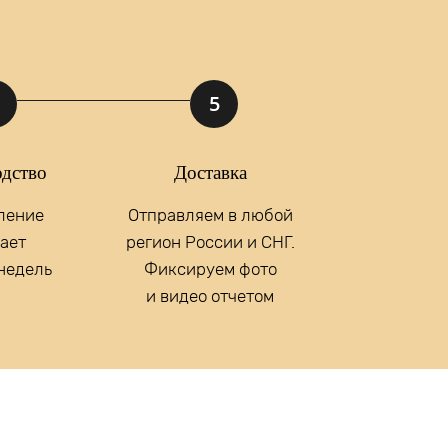
ние
Отправить
5
х данных.
дство
Доставка
ление
Отправляем в любой
ает
регион России и СНГ.
 недель
Фиксируем фото
и видео отчетом