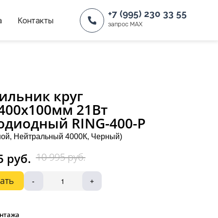
+7 (995) 230 33 55
а
Контакты
запрос MAX
ильник круг
400х100мм 21Вт
одиодный RING-400-P
ой, Нейтральный 4000К, Черный)
5 руб.
10 995 руб.
ать
-
+
онтажа