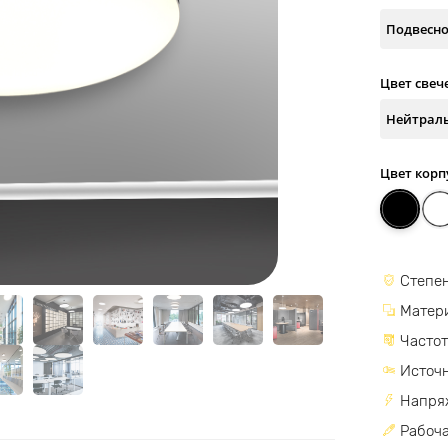
Цвет свеч
Цвет корп
Степен
Матер
Частот
Источн
Напря
Рабоча