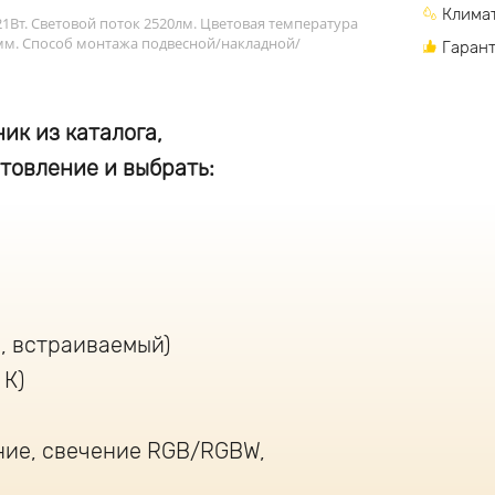
Климат
1Вт. Световой поток 2520лм. Цветовая температура
мм. Способ монтажа подвесной/накладной/
Гарант
ик из каталога,
товление и выбрать:
, встраиваемый)
 К)
ние, свечение RGB/RGBW,