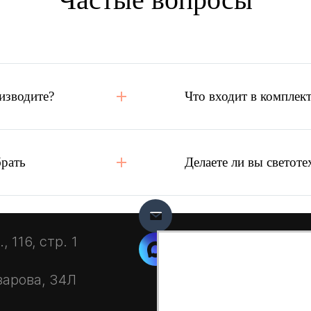
изводите?
Что входит в комплект
брать
Делаете ли вы светоте
 116, стр. 1
зарова, 34Л