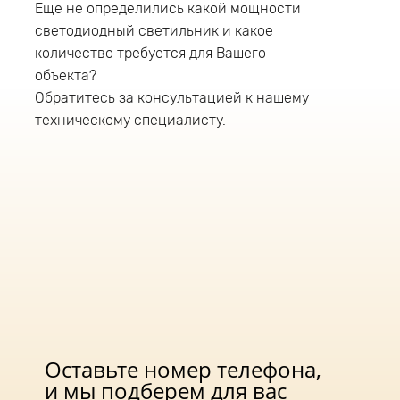
от -60°C и до +40°C, что даёт возможность
Еще не определились какой мощности
использовать светильник как для наружного,
светодиодный светильник и какое
так и для внутреннего освещения.
количество требуется для Вашего
Светодиодный промышленный светильник
обладает универсальным типом крепления и
объекта?
монтируется на трубу диаметром до 52мм.
Обратитесь за консультацией к нашему
Рабочая высота установки светильника 5-8
техническому специалисту.
метров. В светильнике данной серии
используется источник питания компании
«Аргос» (Россия), обеспечивающий:
защиту светильника от перегрева;
защиту от перенапряжения;
защиту от короткого замыкания (КЗ);
защиту от холостого хода;
имеет гальваническую изоляцию;
соответствует стандартам по
электромагнитной совместимости.
Оставьте номер телефона,
и мы подберем для вас