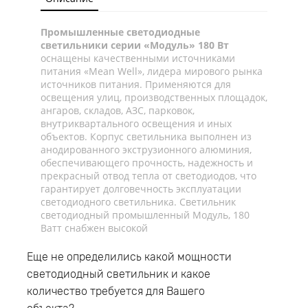
Промышленные светодиодные
светильники серии «Модуль» 180 Вт
оснащены качественными источниками
питания «Mean Well», лидера мирового рынка
источников питания. Применяются для
освещения улиц, производственных площадок,
ангаров, складов, АЗС, парковок,
внутриквартального освещения и иных
объектов. Корпус светильника выполнен из
анодированного экструзионного алюминия,
обеспечивающего прочность, надежность и
прекрасный отвод тепла от светодиодов, что
гарантирует долговечность эксплуатации
светодиодного светильника. Светильник
светодиодный промышленный Модуль, 180
Ватт снабжен высокой
пылевлагозащищенностью с классом защиты
IP67, большим диапазоном допустимых
Еще не определились какой мощности
температур окружающей среды начиная от
светодиодный светильник и какое
-60°C и до +40°C, что даёт возможность
количество требуется для Вашего
эксплуатировать светодиодный светильник
как для наружного, так и для внутреннего