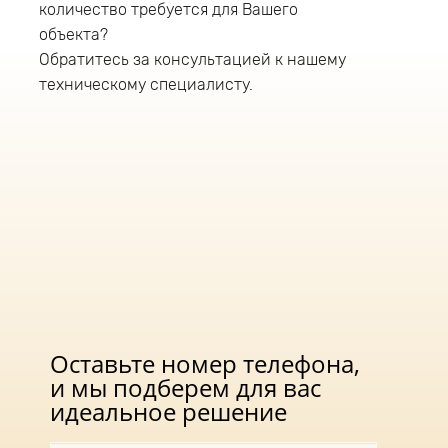
количество требуется для Вашего
«Модуль», универсальный У-2, 220 Вт как для
внешнего, так и для внутреннего освещения.
объекта?
Светильник «Модуль», универсальный У-2, 220
Обратитесь за консультацией к нашему
Вт оснащен универсальным типом крепления
техническому специалисту.
и монтируется на трубу диаметром до 52мм.
Рабочая высота монтажа уличного
светодиодного светильника 4-6 метров. В
светильнике данной серии применяется
драйвер компании «АРГОС» (Россия),
обеспечивающий:
защиту светильника от перегрева;
защиту от высоких скачков напряжения;
защиту от короткого замыкания;
защиту от холостого хода;
имеет гальваническую изоляцию;
соответствует стандартам по
электромагнитной совместимости.
Оставьте номер телефона,
и мы подберем для вас
идеальное решение