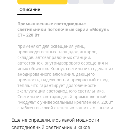
Описание
Промышленные светодиодные
светильники потолочные серии «Модуль
СТ» 220 Вт
применяют для освещения улиц,
производственных площадок, ангаров,
складов, автозаправочных станций,
автостоянок, внутридворового освещения и
иных объектов. Корпус светильника сделан из
анодированного алюминия, дающего
прочность, надежность и прекрасный отвод
тепла, что гарантирует долговечность
эксплуатации светодиодного светильника.
Светильник светодиодный промышленный
"Модуль" с универсальным креплением, 220Вт
снабжен высокой степенью защиты от пыли и
влаги с классом защиты IP65, высоким
диапазоном возможных температур
Еще не определились какой мощности
окружающей среды от -45°C вплоть до +45°C,
светодиодный светильник и какое
что позволяет эксплуатировать Светильник