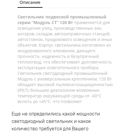
Описание
Светильник подвесной промышленный
серии “Модуль СТ” 120 Вт
применяется для
освещения улиц, производственных зон,
ангаров, складов, автозаправочных станций,
автостоянок, придомового освещения и иных
объектов. Корпус светильника изготовлен из
анодированного алюминия, дающего
прочность, надежность и безупречный
теплоотвод, что обеспечивает долговечность
эксплуатации осветительного прибора.
Светильник светодиодный промышленный
Модуль с универсальным креплением, 120 Вт
обладает высокой пылевлагозащищенностью
(IP67), большим диапазоном возможных
температур окружающей среды от -60°C
вплоть до +45°C, что позволяет
эксплуатировать светильник как для
наружного, так и для внутреннего освещения.
Еще не определились какой мощности
Светильник Светильник «Модуль СТ»,
светодиодный светильник и какое
универсальный У-2, 120Вт оснащен
количество требуется для Вашего
универсальным типом крепления и