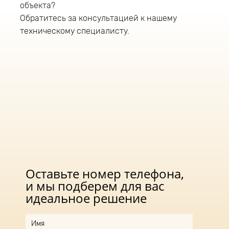
устанавливается на трубу диаметром до 52мм.
объекта?
Рекомендуемая высота установки
Обратитесь за консультацией к нашему
светодиодного светильника 8-12 метров. В
техническому специалисту.
светильнике данной серии используется
источник питания компании «Аргос» (Россия),
обеспечивающий:
защиту светильника от перегрева;
защиту от высоких скачков напряжения;
защиту от короткого замыкания;
защиту от холостого хода;
имеет гальваническую изоляцию;
соответствует стандартам по
электромагнитной совместимости.
Оставьте номер телефона,
и мы подберем для вас
идеальное решение