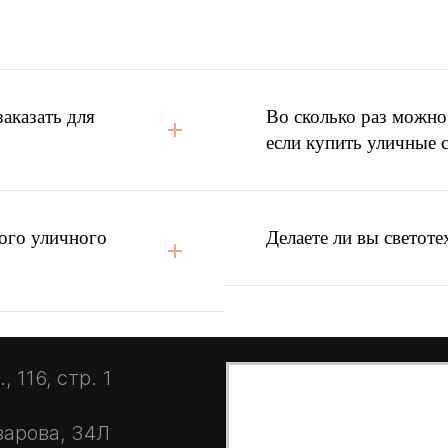
вещения
и КП конкурента?
аказать для
Во сколько раз можно
если купить уличные 
ого уличного
Делаете ли вы светоте
 116, стр. 1
зарова, 34Л