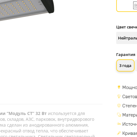
Цвет свеч
Гарантия
3 года
Мощно
Светов
Степен
и “Модуль СТ” 32 Вт
используется для
Матер
в, складов, АЗС, парковок, внутридворового
Источн
ика сделан из анодированного алюминия,
екрасный отвод тепла, что обеспечивает
Кривая
ного светильника. Светильник светодиодный