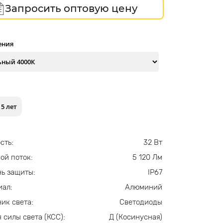
Запросить оптовую цену
ения
5 лет
сть:
32 Вт
ой поток:
5 120 Лм
ь защиты:
IP67
иал:
Алюминий
ик света:
Светодиоды
 силы света (КСС):
Д (Косинусная)