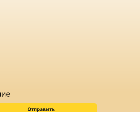
ние
Отправить
ых данных.