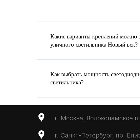
Помощь в выборе
ос
Есть готовое ТЗ ил
Написать запрос
Какие варианты креплений можно з
MAX
уличного светильника Новый век?
Отправить запрос
info@ardasvet.ru
Как выбрать мощность светодиодн
светильника?
г. Москва, Волоколамское ш.,
г. Санкт-Петербург, пр. Ели