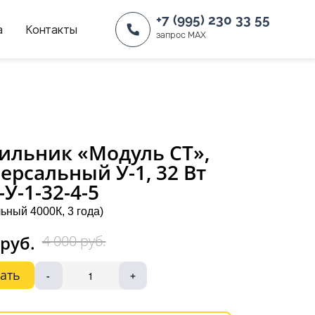
+7 (995) 230 33 55
а
Контакты
запрос MAX
ильник «Модуль СТ»,
ерсальный У-1, 32 Вт
-У-1-32-4-5
ьный 4000К, 3 года)
 руб.
4 000 руб.
ать
-
+