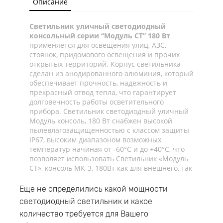
Описание
Светильник уличный светодиодный
консольный серии “Модуль СТ” 180 Вт
применяется для освещения улиц, АЗС,
стоянок, придомового освещения и прочих
открытых территорий. Корпус светильника
сделан из анодированного алюминия, который
обеспечивает прочность, надежность и
прекрасный отвод тепла, что гарантирует
долговечность работы осветительного
прибора. Светильник светодиодный уличный
Модуль консоль, 180 Вт снабжен высокой
пылевлагозащищенностью с классом защиты
IP67, высоким диапазоном возможных
температур начиная от -60°C и до +40°C, что
позволяет использовать Светильник «Модуль
СТ», консоль МК-3, 180Вт как для внешнего, так
и для внутреннего освещения. Светодиодный
консольный светильник обладает консольным
Еще не определились какой мощности
типом крепления и устанавливается на трубу
светодиодный светильник и какое
диаметром до 52мм. Рабочая высота монтажа
количество требуется для Вашего
светодиодного светильника 10-14 метров. В