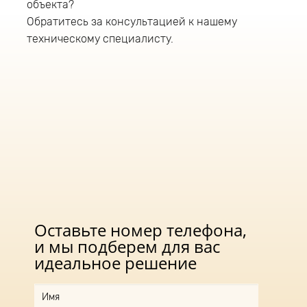
светильнике данной серии применяется
объекта?
источник питания компании «Аргос» (Россия),
Обратитесь за консультацией к нашему
обеспечивающий:
техническому специалисту.
защиту светильника от перегрева;
защиту от скачков напряжения;
защиту от короткого замыкания;
защиту от холостого хода;
имеет гальваническую изоляцию;
соответствует стандартам по
электромагнитной совместимости.
Оставьте номер телефона,
и мы подберем для вас
идеальное решение