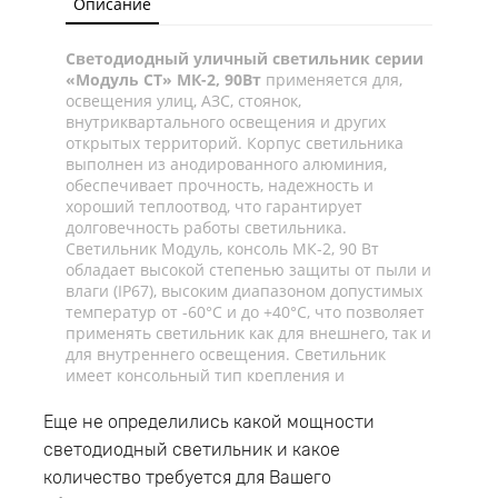
Описание
Светодиодный уличный светильник серии
«Модуль СТ» МК-2, 90Вт
применяется для,
освещения улиц, АЗС, стоянок,
внутриквартального освещения и других
открытых территорий. Корпус светильника
выполнен из анодированного алюминия,
обеспечивает прочность, надежность и
хороший теплоотвод, что гарантирует
долговечность работы светильника.
Светильник Модуль, консоль МК-2, 90 Вт
обладает высокой степенью защиты от пыли и
влаги (IP67), высоким диапазоном допустимых
температур от -60°C и до +40°C, что позволяет
применять светильник как для внешнего, так и
для внутреннего освещения. Светильник
имеет консольный тип крепления и
устанавливается на трубу диаметром до 52мм.
Рекомендуемая высота установки светильника
Еще не определились какой мощности
8-10 метров. В светильнике данной серии
светодиодный светильник и какое
применяется источник питания компании
количество требуется для Вашего
«Аргос» (Россия), обеспечивающий: