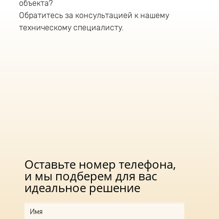
объекта?
защиту светильника от перегрева;
Обратитесь за консультацией к нашему
защиту от скачков напряжения;
техническому специалисту.
защиту от короткого замыкания;
защиту от холостого хода;
имеет гальваническую изоляцию;
соответствует стандартам по
электромагнитной совместимости.
Оставьте номер телефона,
и мы подберем для вас
идеальное решение