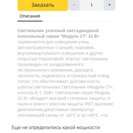
Заказать
-
+
Описание
Светильник уличный светодиодный
консольный серии “Модуль СТ” 32 Вт
применяется для освещения улиц,
автозаправочных станций, парковок,
внутриквартального освещения и других
открытых территорий. Корпус светильника
произведен из анодированного
экструзионного алюминия, дающего
прочность, надежность и прекрасный отвод
тепла, что обеспечивает долговечность
работы светильника Светильник «Модуль СТ»,
консоль К-1, 32Вт. Светильник серии Модуль,
32 Вт обладает высокой степенью защиты от
пыли и влаги с классом защиты IP67, высоким
диапазоном допустимых температур
окружающей среды от -60°C и до +40°C, что
позволяет использовать светильник как для
наружнего, так и для внутреннего освещения.
Еще не определились какой мощности
Светодиодный консольный светильник имеет