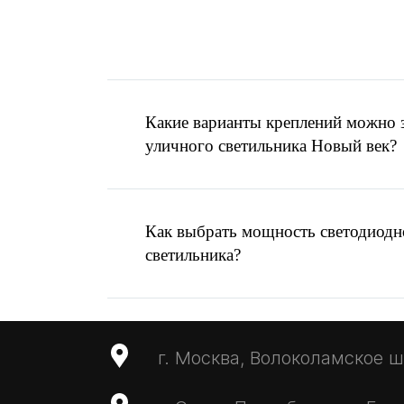
Помощь в выборе
ос
Есть готовое ТЗ ил
Написать запрос
Какие варианты креплений можно з
MAX
уличного светильника Новый век?
Отправить запрос
info@ardasvet.ru
Как выбрать мощность светодиодн
светильника?
г. Москва, Волоколамское ш.,