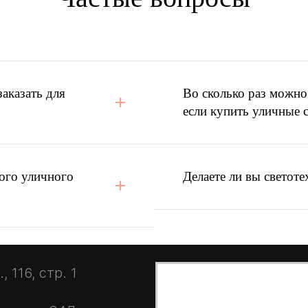
вещения
и КП конкурента?
аказать для
Во сколько раз можно
если купить уличные 
ого уличного
Делаете ли вы светоте
 116, стр. 1