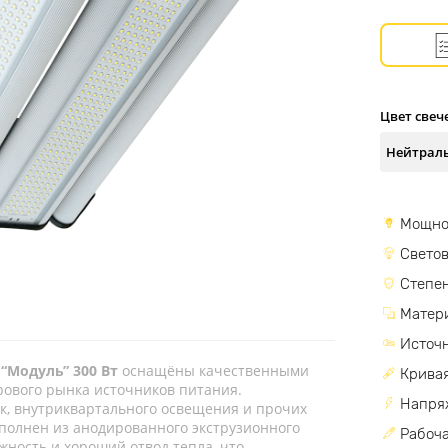
Цвет свеч
Мощно
Светов
Степен
Матер
Источн
“Модуль” 300 Вт
оснащёны качественными
Кривая
рового рынка источников питания.
Напря
ок, внутриквартального освещения и прочих
полнен из анодированного экструзионного
Рабоча
ность и хороший отвод тепла, что