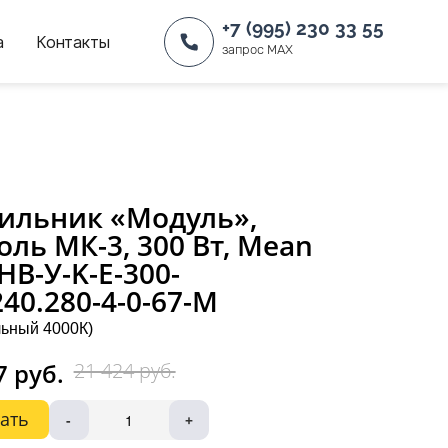
+7 (995) 230 33 55
а
Контакты
запрос MAX
ильник «Модуль»,
оль МК-3, 300 Вт, Mean
 НВ-У-K-Е-300-
240.280-4-0-67-М
ьный 4000К)
7 руб.
21 424 руб.
ать
-
+