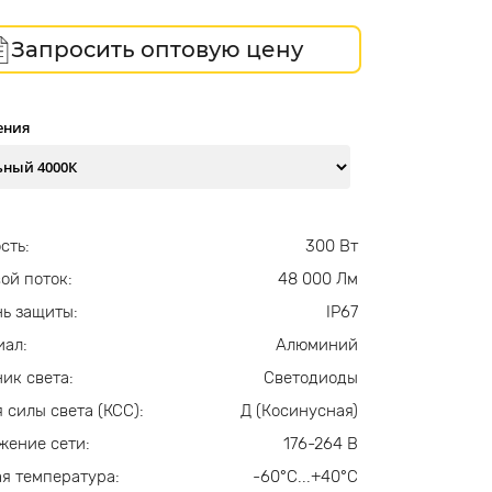
Запросить оптовую цену
ения
сть:
300 Вт
ой поток:
48 000 Лм
ь защиты:
IP67
иал:
Алюминий
ик света:
Светодиоды
 силы света (КСС):
Д (Косинусная)
жение сети:
176-264 В
я температура:
-60°С...+40°С