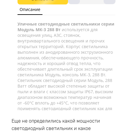
Описание
Уличные светодиодные светильники серии
Модуль МК-3 288 Вт
используется для
освещения улиц, АЗС, стоянок,
внутриквартального освещения и прочих
открытых территорий. Корпус светильника
выполнен из анодированного экструзионного
алюминия, обеспечивающего прочность,
надежность и хороший отвод тепла, что
обеспечивает длительный срок эксплуатации
светильника Модуль, консоль МК-3, 288 Вт.
Светильник светодиодный серии Модуль, 288
Ватт обладает высокой степенью защиты от
пыли и влаги с классом защиты IP67, высоким
диапазоном возможных температур начиная
от -60°C вплоть до +45°C, что позволяет
применять светодиодный светильник как для
внешнего, так и для внутреннего освещения.
Светодиодный консольный светильник
Еще не определились какой мощности
оснащен консольным типом крепления и
светодиодный светильник и какое
монтируется на трубу диаметром до 52мм.