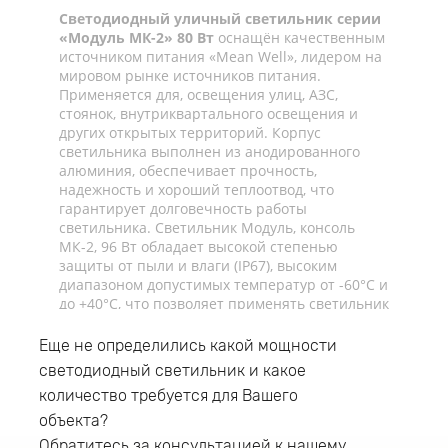
Светодиодный уличный светильник серии
«Модуль МК-2» 80 Вт
оснащён качественным
источником питания «Mean Well», лидером на
мировом рынке источников питания.
Применяется для, освещения улиц, АЗС,
стоянок, внутриквартального освещения и
других открытых территорий. Корпус
светильника выполнен из анодированного
алюминия, обеспечивает прочность,
надежность и хороший теплоотвод, что
гарантирует долговечность работы
светильника. Светильник Модуль, консоль
МК-2, 96 Вт обладает высокой степенью
защиты от пыли и влаги (IP67), высоким
диапазоном допустимых температур от -60°C и
до +40°C, что позволяет применять светильник
как для внешнего, так и для внутреннего
освещения. Светильник имеет консольный
Еще не определились какой мощности
тип крепления и устанавливается на трубу
светодиодный светильник и какое
диаметром до 52мм. Рекомендуемая высота
количество требуется для Вашего
установки светильника 8-10 метров. В
светильнике данной серии используется
объекта?
драйвер Mean Well
Обратитесь за консультацией к нашему