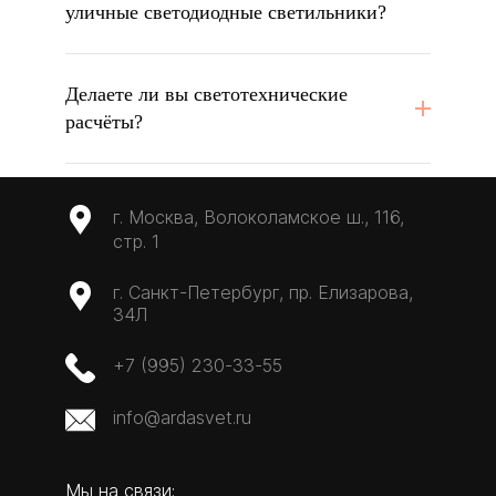
уличные светодиодные светильники?
Делаете ли вы светотехнические
расчёты?
г. Москва, Волоколамское ш., 116,
стр. 1
г. Санкт-Петербург, пр. Елизарова,
34Л
+7 (995) 230-33-55
info@ardasvet.ru
Мы на связи: