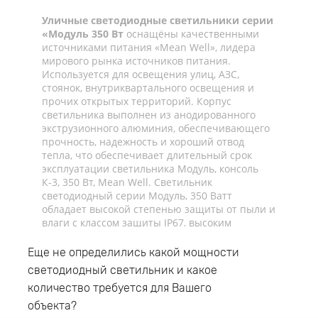
Уличные светодиодные светильники серии
«Модуль 350 Вт
оснащёны качественными
источниками питания «Mean Well», лидера
мирового рынка источников питания.
Используется для освещения улиц, АЗС,
стоянок, внутриквартального освещения и
прочих открытых территорий. Корпус
светильника выполнен из анодированного
экструзионного алюминия, обеспечивающего
прочность, надежность и хороший отвод
тепла, что обеспечивает длительный срок
эксплуатации светильника Модуль, консоль
К-3, 350 Вт, Mean Well. Светильник
светодиодный серии Модуль, 350 Ватт
обладает высокой степенью защиты от пыли и
влаги с классом защиты IP67, высоким
диапазоном возможных температур начиная
от -40°C вплоть до +45°C, что позволяет
Еще не определились какой мощности
применять светодиодный светильник как для
светодиодный светильник и какое
внешнего, так и для внутреннего освещения.
количество требуется для Вашего
Светодиодный консольный светильник
оснащен консольным типом крепления и
объекта?
монтируется на трубу диаметром до 52мм.