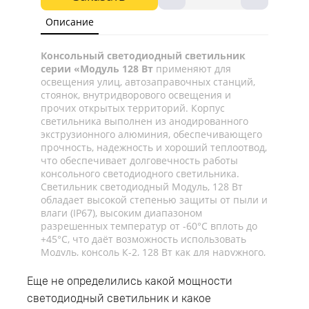
Описание
Консольный светодиодный светильник
серии «Модуль 128 Вт
применяют для
освещения улиц, автозаправочных станций,
стоянок, внутридворового освещения и
прочих открытых территорий. Корпус
светильника выполнен из анодированного
экструзионного алюминия, обеспечивающего
прочность, надежность и хороший теплоотвод,
что обеспечивает долговечность работы
консольного светодиодного светильника.
Светильник светодиодный Модуль, 128 Вт
обладает высокой степенью защиты от пыли и
влаги (IP67), высоким диапазоном
разрешенных температур от -60°C вплоть до
+45°C, что даёт возможность использовать
Модуль, консоль К-2, 128 Вт как для наружного,
так и для внутреннего освещения.
Светодиодный уличный светильник имеет
Еще не определились какой мощности
консольный тип крепления и монтируется на
светодиодный светильник и какое
трубу диаметром до 52мм. Рекомендуемая