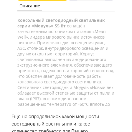
Описание
Консольный светодиодный светильник
серии «Модуль» 55 Вт
оснащён
качественным источником питания «Mean
Well», лидера мирового рынка источников
питания. Применяют для освещения улиц,
АЗС, стоянок, внутридворового освещения и
других открытых территорий. Корпус
светильника выполнен из анодированного
экструзионного алюминия, обеспечивающего
прочность, надежность и хороший теплоотвод,
что обеспечивает долговечность работы
консольного светодиодного светильника.
Светильник светодиодный Модуль «Новый век
обладает высокой степенью защиты от пыли и
влаги (IP67), высоким диапазоном
разрешенных температур от -60°C вплоть до
+45°C, что даёт возможность использовать
Модуль, консоль К-1, 55 Вт, Mean Well как для
Еще не определились какой мощности
наружного, так и для внутреннего освещения.
светодиодный светильник и какое
Светодиодный уличный светильник имеет
количество требуется для Вашего