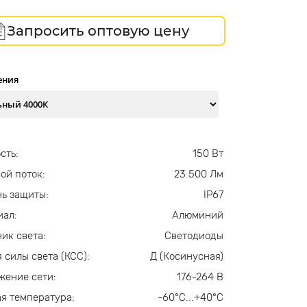
Запросить оптовую цену
ения
сть:
150 Вт
ой поток:
23 500 Лм
ь защиты:
IP67
иал:
Алюминий
ик света:
Светодиоды
 силы света (КСС):
Д (Косинусная)
жение сети:
176-264 В
я температура:
-60°С...+40°С