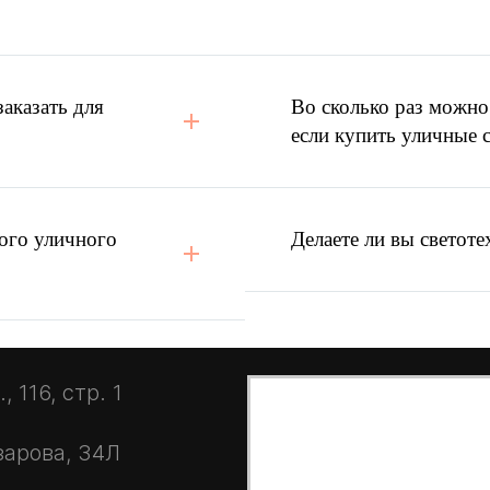
вещения
и КП конкурента?
аказать для
Во сколько раз можно
если купить уличные 
ого уличного
Делаете ли вы светоте
 116, стр. 1
зарова, 34Л