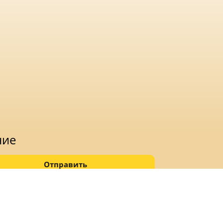
ние
Отправить
ых данных.