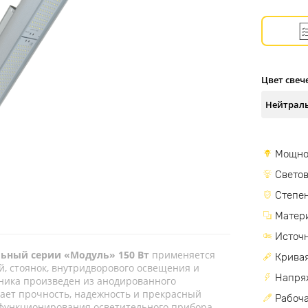
Цвет свеч
Мощно
Светов
Степен
Матер
Источн
ьный серии «Модуль» 150 Вт
применяется
Кривая
, стоянок, внутридворового освещения и
Напря
ника произведен из анодированного
ает прочность, надежность и прекрасный
Рабоча
 функционирования осветительного прибора.