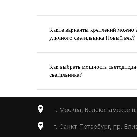
Помощь в выборе
ос
Есть готовое ТЗ ил
Написать запрос
Какие варианты креплений можно з
MAX
уличного светильника Новый век?
Отправить запрос
info@ardasvet.ru
Как выбрать мощность светодиодн
светильника?
г. Москва, Волоколамское ш.,
г. Санкт-Петербург, пр. Ели