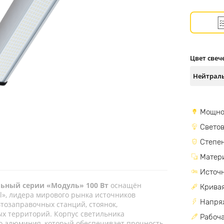
Цвет свеч
Мощно
Светов
Степен
Матер
Источн
ьный серии «Модуль» 100 Вт
оснащён
Кривая
», лидера мирового рынка источников
Напря
тозаправочных станций, стоянок,
х территорий. Корпус светильника
Рабоча
о алюминия, который обеспечивает прочность,