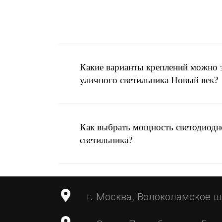
Помощь в выборе
ос
Есть готовое ТЗ ил
Написать запрос
Какие варианты креплений можно з
MAX
уличного светильника Новый век?
Отправить запрос
info@ardasvet.ru
Как выбрать мощность светодиодн
светильника?
г. Москва, Волоколамское ш.,