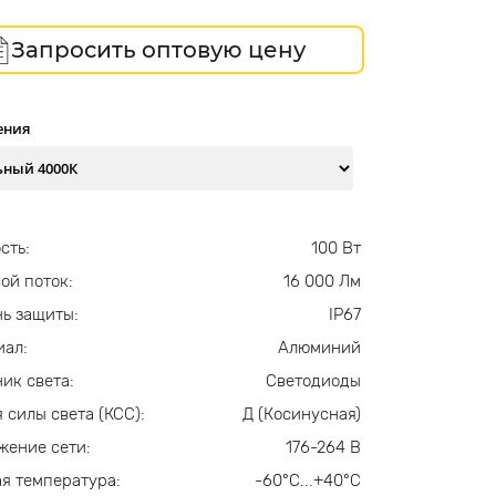
Запросить оптовую цену
ения
сть:
100 Вт
ой поток:
16 000 Лм
ь защиты:
IP67
иал:
Алюминий
ик света:
Светодиоды
 силы света (КСС):
Д (Косинусная)
жение сети:
176-264 В
я температура:
-60°С...+40°С