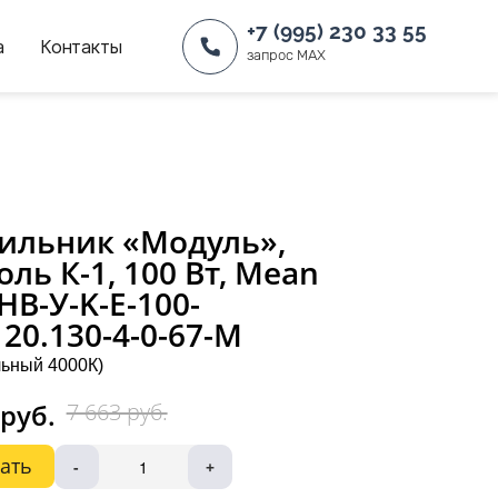
+7 (995) 230 33 55
а
Контакты
запрос MAX
ильник «Модуль»,
оль К-1, 100 Вт, Mean
 НВ-У-K-Е-100-
120.130-4-0-67-М
ьный 4000К)
 руб.
7 663 руб.
ать
-
+