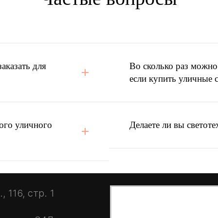
вещения
и КП конкурента?
аказать для
Во сколько раз можно
если купить уличные 
ого уличного
Делаете ли вы светоте
 116, стр. 1