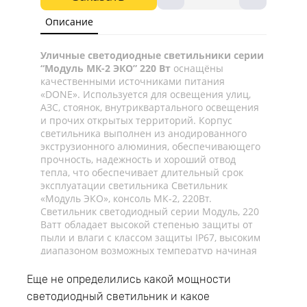
Описание
Уличные светодиодные светильники серии
“Модуль МК-2 ЭКО” 220 Вт
оснащёны
качественными источниками питания
«DONE». Используется для освещения улиц,
АЗС, стоянок, внутриквартального освещения
и прочих открытых территорий. Корпус
светильника выполнен из анодированного
экструзионного алюминия, обеспечивающего
прочность, надежность и хороший отвод
тепла, что обеспечивает длительный срок
эксплуатации светильника Светильник
«Модуль ЭКО», консоль МК-2, 220Вт.
Светильник светодиодный серии Модуль, 220
Ватт обладает высокой степенью защиты от
пыли и влаги с классом защиты IP67, высоким
диапазоном возможных температур начиная
от -40°C вплоть до +45°C, что позволяет
применять светодиодный светильник как для
Еще не определились какой мощности
внешнего, так и для внутреннего освещения.
светодиодный светильник и какое
Светодиодный консольный светильник