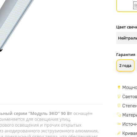
Цвет свеч
Гарантия
2 года
Мощно
Светов
Степен
ьный серии “Модуль ЭКО” 90 Вт
оснащён
Матер
рименяется для освещения улиц,
Источн
орового освещения и прочих открытых
из анодированного экструзионного алюминия,
Кривая
и прекрасный отвод тепла, что обеспечивает