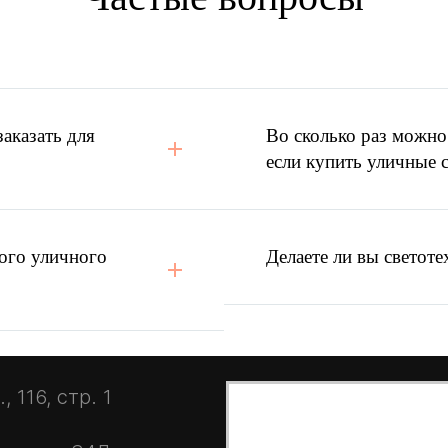
вещения
и КП конкурента?
аказать для
Во сколько раз можно
если купить уличные 
ого уличного
Делаете ли вы светоте
 116, стр. 1