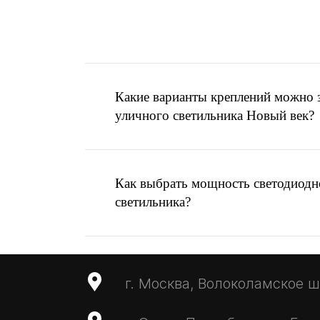
Помощь в выборе
ос
Есть готовое ТЗ ил
Написать запрос
Какие варианты креплений можно з
MAX
уличного светильника Новый век?
Отправить запрос
info@ardasvet.ru
Как выбрать мощность светодиодн
светильника?
г. Москва, Волоколамское ш.,