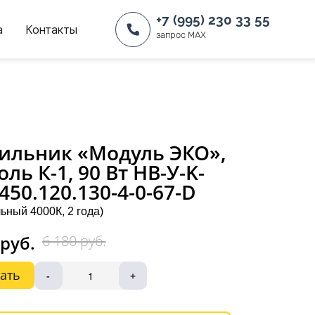
+7 (995) 230 33 55
а
Контакты
запрос MAX
ильник «Модуль ЭКО»,
оль К-1, 90 Вт НВ-У-K-
-450.120.130-4-0-67-D
ьный 4000К, 2 года)
 руб.
6 180 руб.
ать
-
+