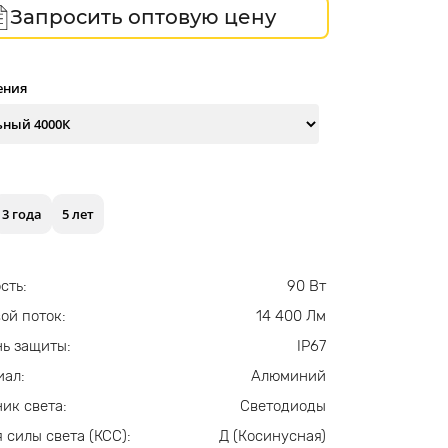
Запросить оптовую цену
ения
3 года
5 лет
сть:
90 Вт
ой поток:
14 400 Лм
ь защиты:
IP67
иал:
Алюминий
ик света:
Светодиоды
 силы света (КСС):
Д (Косинусная)