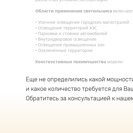
Области применения светильника
включают
Уличное освещение городских магистралей
Освещение территорий АЗС
Парковки и стоянки автомобилей
Внутридворовое освещение
Освещение промышленных зон
Озеленённые территории
Конструктивные преимущества
модели:
Корпус из анодированного экструзионного 
Еще не определились какой мощност
Превосходные показатели теплоотвода
Повышенная механическая прочность
и какое количество требуется для Ва
Увеличенный срок службы
Обратитесь за консультацией к наше
Защитные характеристики светильника
гар
погодных условиях:
Класс защиты IP67
Рабочий температурный диапазон от -40°C д
Возможность использования как для наружно