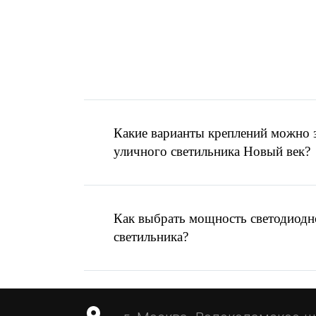
Нажимая на кноп
Помощь в выборе
ос
Есть готовое ТЗ ил
Написать запрос
Какие варианты креплений можно з
MAX
уличного светильника Новый век?
Отправить запрос
info@ardasvet.ru
Как выбрать мощность светодиодн
светильника?