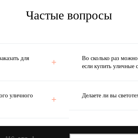
ку, вы принимаете
Положение
и даете
Согласие
на обработку персональн
Частые вопросы
вещения
и КП конкурента?
аказать для
Во сколько раз можно
если купить уличные 
ого уличного
Делаете ли вы светоте