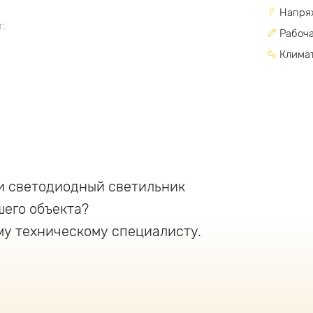
Напря
:
Рабоча
Климат
алюминия
и светодиодный светильник
шего объекта?
му техническому специалисту.
антируют его стабильную работу в любых
о +45°C
го, так и внутреннего освещения