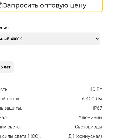
Запросить оптовую цену
ения
5 лет
сть:
40 Вт
ой поток:
6 400 Лм
ь защиты:
IP67
иал:
Алюминий
ик света:
Светодиоды
 силы света (КСС):
Д (Косинусная)