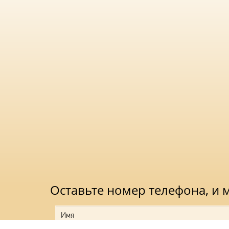
Монтаж и установка
не требуют специальных
Консольный тип крепления
Совместимость с трубами диаметром до 52 м
Оптимальная высота установки 8-12 метров
Светильник «Модуль ЭКО»
– это сочетание 
долговечности, что делает его идеальным выб
освещения на любых открытых территориях. Б
обеспечивает стабильную работу даже при зн
Выбирая консольный светодиодный светильник
современное осветительное оборудование, сп
в различных условиях эксплуатации.
Оставьте номер телефона, и