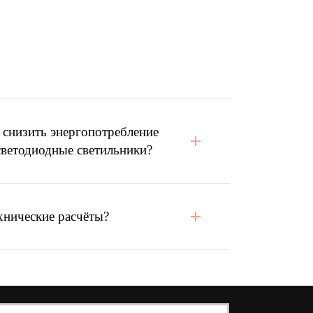
ых данных.
 снизить энергопотребление
светодиодные светильники?
хнические расчёты?