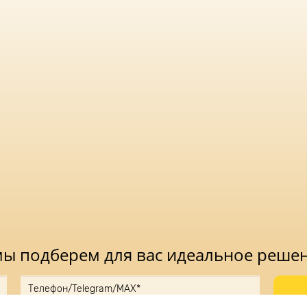
 навыков:
м
энергоэффективности, надёжности и
ором для организации качественного
лагодаря драйверу «DONE», модель
ачительных колебаниях напряжения в сети.
 «Модуль ЭКО» 40 Вт, вы получаете
особное эффективно решать задачи освещения
 мы подберем для вас идеальное реше