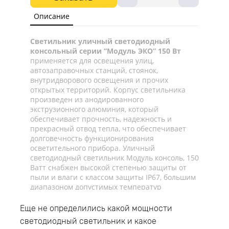
Описание
Светильник уличный светодиодный
консольный серии “Модуль ЭКО” 150 Вт
применяется для освещения улиц,
автозаправочных станций, стоянок,
внутридворового освещения и прочих
открытых территорий. Корпус светильника
произведен из анодированного
экструзионного алюминия, который
обеспечивает прочность, надежность и
прекрасный отвод тепла, что обеспечивает
долговечность функционирования
осветительного прибора. Уличный
светодиодный светильник Модуль консоль, 150
Ватт снабжен высокой степенью защиты от
пыли и влаги с классом защиты IP67, большим
диапазоном допустимых температур
окружающей среды начиная от -45°C и до
+45°C, что позволяет эксплуатировать
Еще не определились какой мощности
светильник как для наружного, так и для
светодиодный светильник и какое
внутреннего освещения. Светодиодный