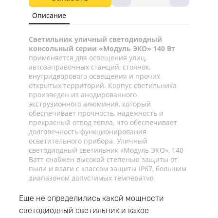
Описание
Светильник уличный светодиодный
консольный серии «Модуль ЭКО» 140 Вт
применяется для освещения улиц,
автозаправочных станций, стоянок,
внутридворового освещения и прочих
открытых территорий. Корпус светильника
произведен из анодированного
экструзионного алюминия, который
обеспечивает прочность, надежность и
прекрасный отвод тепла, что обеспечивает
долговечность функционирования
осветительного прибора. Уличный
светодиодный светильник «Модуль ЭКО», 140
Ватт снабжен высокой степенью защиты от
пыли и влаги с классом защиты IP67, большим
диапазоном допустимых температур
окружающей среды начиная от -45°C и до
+45°C, что позволяет эксплуатировать
Еще не определились какой мощности
светильник как для наружного, так и для
светодиодный светильник и какое
внутреннего освещения. Светодиодный